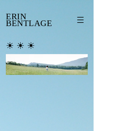
ERIN
BENTLAGE
☀︎ ☀︎ ☀︎